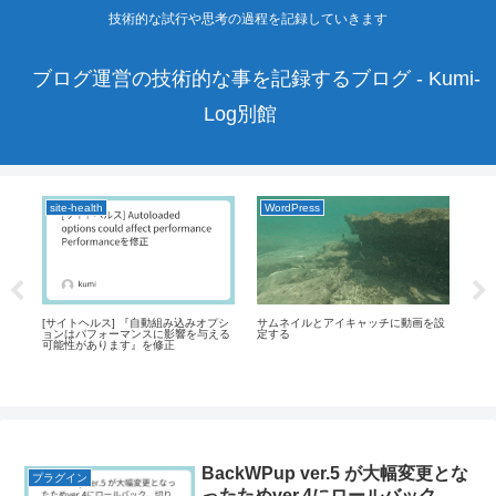
技術的な試行や思考の過程を記録していきます
ブログ運営の技術的な事を記録するブログ - Kumi-
Log別館
site-health
WordPress
プ
った
[サイトヘルス] 『自動組み込みオプシ
サムネイルとアイキャッチに動画を設
Ad
えを
ョンはパフォーマンスに影響を与える
定する
QUA
可能性があります』を修正
BackWPup ver.5 が大幅変更とな
プラグイン
ったためver.4にロールバック、