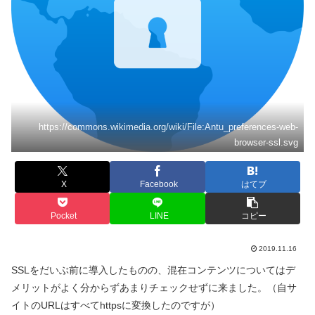
https://commons.wikimedia.org/wiki/File:Antu_preferences-web-
browser-ssl.svg
X
Facebook
はてブ
Pocket
LINE
コピー
2019.11.16
SSLをだいぶ前に導入したものの、混在コンテンツについてはデ
メリットがよく分からずあまりチェックせずに来ました。（自サ
イトのURLはすべてhttpsに変換したのですが）