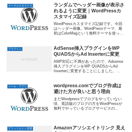
つけていたつもりだけど無効クリック
ランダムでヘッダー画像が表示さ
テーマカスタマイズ
（既に出稿の終わって...
れるように変更｜WordPressカ
スタマイズ記録
WordPressカスタマイズ記録です。今回
はヘッダー画像。WordPressテーマ、最
初はColorMagという無料テーマを使って
いましたが、途中でOPENCAGEの『スト
ーク（Stork）』に替えました。テーマを
替えたあと思い通りになら...
AdSense挿入プラグインをWP
プラグイン
QUADSからAd Inserterに変更
AMP対応に不満があったので、Adsense
挿入プラグインをWP QUADSからAd
Inserterに変更することにしました。
AdSense Plugin WP QUADS –
WordPress プラグイン | WordPress.or...
wordpress.comでブログ作成は
ツール・アプリ
避けた方が良いと思う理由
まだWordpressでブログをやっていない
頃、英語版のブログの方をWordPressが
無料でやっているブログサービスの
wordpress.comに移動した事がありまし
た。 WordPress.com:無料のサイトやブ
ログを作成 多少の制...
Amazonアソシエイトリンク 見え
アフィリエイト管理